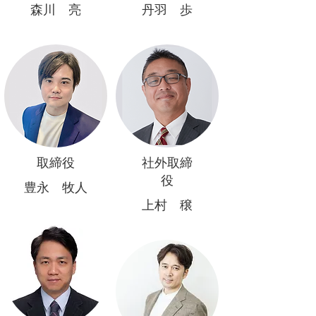
森川 亮
丹羽 歩
取締役
社外取締
役
豊永 牧人
上村 穣