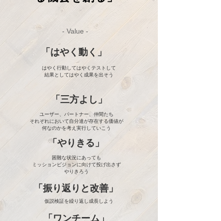
- Value -
「はやく動く」
はやく行動してはやくテストして
結果としてはやく成果を出そう
「三方よし」
ユーザー、パートナー、仲間たち
それぞれにおいて自分達が存在する価値が
何なのかを考え実行していこう
「やりきる」
困難な状況にあっても
ミッションビジョンに向けて投げ出さず
やりきろう
「振り返りと改善」
​仮説検証を繰り返し成長しよう
「ワンチーム」