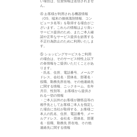
い場合は、位置情報は送信されませ
ん。
④ お客様が利用される機器情報
（OS、端末の個体識別情報、コン
ピュータ名等）を取得する場合がご
ざいます。これらの情報はより良い
サービス提供のため、またご本人確
認や正常なサービス提供を妨害する
不正行為防止のために利用いたしま
す。
⑤ ショッピングサービスをご利用
の場合は、そのサービス特性上以下
の各情報をご提供いただくことがあ
ります。
・氏名、住所、電話番号、メールア
ドレス、会社名・団体名、部署名・
役職、勤務先所在地、その他連絡先
に関する情報、ニックネーム、生年
月日、性別等、 お客様から提供さ
れる一切の情報
・ご本人以外のお客様が贈答品等の
相手先としてお客様ご本人を指定し
た場合に当社が取得する、お客様ご
本人の氏名、住所、電話番号、メー
ルアドレス、会社名・団体名、部署
名・役職、勤務先 所在地、その他
連絡先に関する情報