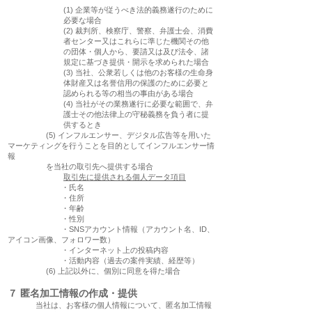
(1) 企業等が従うべき法的義務遂行のために
必要な場合
(2) 裁判所、検察庁、警察、弁護士会、消費
者センター又はこれらに準じた機関その他
の団体・個人から、要請又は及び法令、諸
規定に基づき提供・開示を求められた場合
(3) 当社、公衆若しくは他のお客様の生命身
体財産又は名誉信用の保護のために必要と
認められる等の相当の事由がある場合
(4) 当社がその業務遂行に必要な範囲で、弁
護士その他法律上の守秘義務を負う者に提
供するとき
(5)
インフルエンサー、デジタル広告等を用いた
マーケティングを行うことを目的としてインフルエンサー情
報
を当社の取引先へ提供する場合
取引先に提供される個人データ項目
・氏名
・住所
・年齢
・性別
・SNSアカウント情報（アカウント名、ID、
アイコン画像、フォロワー数）
・インターネット上の投稿内容
・活動内容（過去の案件実績、経歴等）
(6) 上記以外に、個別に同意を得た場合
７
匿名加工情報の作成・提供
当社は、お客様の個人情報について、匿名加工情報