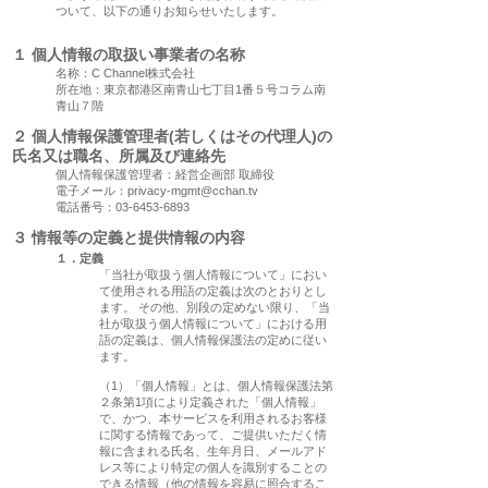
ついて、以下の通りお知らせいたします。
１ 個人情報の取扱い事業者の名称
名称：C Channel株式会社
所在地：東京都港区南青山七丁目1番５号コラム南
青山７階
２ 個人情報保護管理者(若しくはその代理人)の
氏名
又は職名、所属及び連絡先
個人情報保護管理者：経営企画部 取締役
電子メール：
privacy-mgmt@cchan.tv
電話番号：03-6453-6893
３ 情報等の定義と提供情報の内容
１．定義
「当社が取扱う個人情報について」におい
て使用される用語の定義は次のとおりとし
ます。 その他、別段の定めない限り、「当
社が取扱う個人情報について」における用
語の定義は、個人情報保護法の定めに従い
ます。
（1）「個人情報」とは、個人情報保護法第
２条第1項により定義された「個人情報」
で、かつ、本サービスを利用されるお客様
に関する情報であって、ご提供いただく情
報に含まれる氏名、生年月日、メールアド
レス等により特定の個人を識別することの
できる情報（他の情報を容易に照合するこ