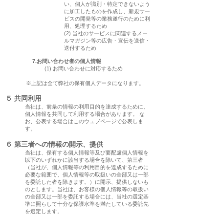
い、個人が識別・特定できないよう
に加工したものを作成し、新規サー
ビスの開発等の業務遂行のために利
用、処理するため
(2) 当社のサービスに関連するメー
ルマガジン等の広告・宣伝を送信・
送付するため
7.お問い合わせ者の個人情報
(1) お問い合わせに対応するため
※上記は全て弊社の保有個人データになります。
５
共同利用
当社は、前条の情報の利用目的を達成するために、
個人情報を共同して利用する場合があります。 な
お、公表する場合はこのウェブページで公表しま
す
。
６
第三者への情報の開示、提供
当社は、保有する個人情報等及び要配慮個人情報を
以下のいずれかに該当する場合を除いて、第三者
（当社が、個人情報等の利用目的を達成するために
必要な範囲で、個人情報等の取扱いの全部又は一部
を委託した者を除きます。）に開示、提供しないも
のとします。当社は、お客様の個人情報等の取扱い
の全部又は一部を委託する場合には、当社の選定基
準に照らして十分な保護水準を満たしている委託先
を選定します。