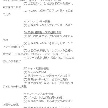
(8) 上記以外に、当社がお客様から個別に
同意を得た目的
(9) その他、上記利用目的に付随する目的
のため
インフルエンサー情報
(1) お取引先へのインフルエンサーの紹介
SNS利用者情報・SNS投稿情報
(1) SNS利用者やSNS投稿情報を分析する
ため
(2) お取引先へのSNSを利用したマーケテ
ィング事例の紹介
(3) お客様が投稿したコンテンツを当社の
公式SNS（Facebook, Twitter等）、バナー広告、チラシ、
ポスター等広告媒体へ掲載することによる
当社の広告宣伝
ECサイト利用者情報
(1) 販売商品の発送
(2) 決済サービス、物流サービスの提供
(3) 新商品やサービス、企画のご案内
(4) 商品の売れ行きやトレンドの把握を目
的とした分析の実施
キャンペーン応募者情報
(1) プレゼント及び景品等の発送
(2) 当選者の選出、商品及び賞品の発送及
び到着の確認