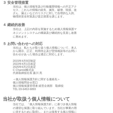
３ 安全管理措置
当社は、個人情報等及び行動履歴情報への不正アク
セス、これらの情報の紛失、滅
失、破壊、毀損、改
ざん、漏えいなどのリスクに対して合理的な人的、
物理的安
全対策及び是正措置を講じます。
４ 継続的改善
当社は、上記の内容を実施するため個人情報保護マ
ネジメントシステムの構築及び継続的な見直し改善
に努めます。
５ お問い合
わせへの
対応
当社は、私たちが取り扱う個人情報について、本人
から開示、訂正、利
用停止及び苦情相談等のお問い
合わせがあった場合は適正に対応します。
2015年4月9日制定
2022年4月1日改定
2025年6月2日改定
C Channel株式会
代表取締役社長 森川 亮
＜個人情報保護方針に関する連絡先＞
個人情報問合せ窓口
個人情報保護管理者 経営企画部 取締役
TEL 03-6453-6893
当社が取扱う個人情報について
当社では、「個人情報保護方針」に基づき個人情報
の適切な保護に取り組んでいます。当社が事業の用
に供するために取得し、または保有する個人情報に