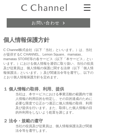
お問い合わせ
個人情報
保護
方針
C Channel株式会社（以下「当社」といいます。）は、当社
が提供するC CHANNEL、Lemon Square、mamatas、
mamatas STORE等の各サービス（以下「本サービス」とい
います。）における個人情報を適切に取り扱い、当社の役員
及び従業員は、個人情報の保護に関する法律（以下「個人情
報保護法」といいます。）及び関連法令等を遵守し、以下の
とおり個人情報保護方針を定めます。
１
個人情報の取得、
利用、
提供
当社は、本サービスにおける事業活動の範囲内で個
人情報の利用目的を特定し、その目的達成のために
必要な限度で公正かつ適正に個人情報の取得、利用
及び提供を行います。また、取得した個人情報の目
的外利用をしないよう処置を講じます。
２
法令・規範の遵守
当社の役員及び従業員は、個人情報保護法及び関連
法令等を遵守します。