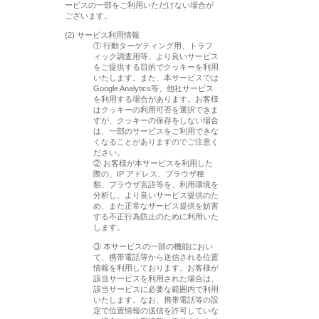
ービスの一部をご利用いただけない場合が
ございます。
(2) サービス利用情報
① 行動ターゲティング用、トラフ
ィック調査用等、より良いサービス
をご提供する目的でクッキーを利用
いたします。また、本サービスでは
Google Analytics等、他社サービス
を利用する場合があります。お客様
はクッキーの利用可否を選択できま
すが、クッキーの保存をしない場合
は、一部のサービスをご利用できな
くなることがありますのでご注意く
ださい。
② お客様が本サービスを利用した
際の、IP アドレス、ブラウザ種
類、ブラウザ言語等を、利用環境を
分析し、より良いサービス提供のた
め、また正常なサービス提供を妨害
する不正行為防止のために利用いた
します。
③ 本サービスの一部の機能におい
て、携帯電話等から送信される位置
情報を利用しております。お客様が
該当サービスを利用された場合は、
該当サービスに必要な範囲内で利用
いたします。なお、携帯電話等の設
定で位置情報の送信を許可していな