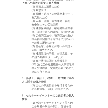
それらの家族に関する個人情報
(1) 業務上の連絡のため
(2) 勤怠管理
(3) 報酬・給与その他業務上で生じ
る支払のため
(4) 人事、評価、能力開発、福利、
安全衛生等の労務管理
(5) 健康保険組合、確定拠出企業年
金、関係会社への連絡、提供のため
(6) 労働関係法令、税関係法令及び
社会福祉関係法令等法令に定められ
た義務の履行のため
(7) 官公庁、参加団体等への申請・
届出・報告のため
(8) 社用設備の手配、出張支援、そ
の他の勤務サポートのため
(9) 会社状況に関する情報提供
(10) 法で定める退職者の人事管理業
務及び退職後一定期間必要に応じた
連絡を行うため
5．弁護士、会計士、税理士、司法書士等の
方に関する個人情報
(1) 当社の事業目的を遂行するため
の各種連絡、依頼、相談のため
6．セミナーやイベントへのご参加者の個人
情報
(1) 当該セミナーやイベント等への
ご参加者の属性の集計、分析を行