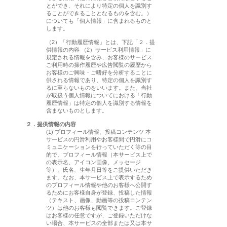
とができ、それにより特定の個人を識別す
ることができることとなるものを含む。）
についても「個人情報」に含まれるものと
します。
（2）「行動履歴情報」とは、下記「２．提
供情報の内容 （2）サービス利用情報」に
規定される情報を含み、お客様のサービス
ご利用時の操作履歴や広告閲覧の履歴から
お客様のご興味・ご嗜好を分析することに
供される情報であり、特定の個人を識別す
るに至らないものをいいます。また、当社
が取扱う個人情報についてにおける「行動
履歴情報」は特定の個人を識別する情報を
含まないものとします。
２．提供情報の内容
(1) プロフィール情報、投稿コンテンツ 本
サービスの円滑利用やお客様間で円滑にコ
ミュニケーションを行っていただく等の目
的で、プロフィール情報（本サービス上で
の表示名、アイコン画像、メッセージ
等）、氏名、生年月日等をご提供いただき
ます。なお、本サービス上で表示するため
のプロフィール情報や他のお客様へ公開す
るためにお客様自身が登録、投稿した情報
（テキスト、画像、動画等の投稿コンテン
ツ）は他のお客様も閲覧できます。ご登録
はお客様の任意ですが、ご登録いただけな
い場合、本サービスの全部または又は本サ