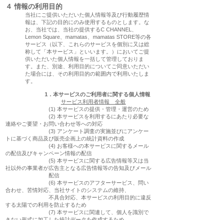
４ 情報の利用目的
当社にご提供いただいた個人情報等及び行動履歴情
報は、下記の目的にのみ使用するものとします。な
お、当社では、当社の提供するC CHANNEL、
Lemon Square、mamatas、mamatas STORE等の各
サービス（以下、これらのサービスを個別に又は総
称して「本サービス」といいます。）においてご提
供いただいた個人情報を一括して管理しておりま
す。また、別途、利用目的についてご同意いただい
た場合には、その利用目的の範囲内で利用いたしま
す。
1．本サービスのご利用者に関する個人情報
サービス利用者情報 全般
(1) 本サービスの提供・管理・運営のため
(2) 本サービスを利用するにあたり必要な
連絡やご要望・お問い合わせ等への対応
(3) アンケート調査の実施並びにアンケー
トに基づく商品及び販売企画上の統計資料の作成
(4) お客様への本サービスに関するメール
の配信及びキャンペーン情報の配信
(5) 本サービスに関する広告情報等又は当
社以外の事業者が広告主となる広告情報等の告知及びメール
配信
(6) 本サービスのアフターサービス、問い
合わせ、苦情対応、当社サイトのシステムの維持、
不具合対応、本サービスの利用目的に違反
する太陽での利用を防止するため
(7) 本サービスに関連して、個人を識別で
きない形式に加工した統計データを作成するため