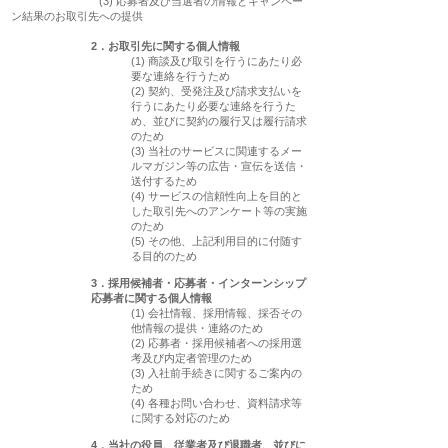
(3) 応募者及び当選者の情報とキャンペー
ン結果のお取引先への提供
2．お取引先に関する個人情報
(1) 商談及び取引を行うにあたり必
要な連絡を行うため
(2) 契約、受発注及び請求支払いを
行うにあたり必要な連絡を行うた
め、並びに契約の履行又は履行請求
のため
(3) 当社のサービスに関連するメー
ルマガジン等の広告・宣伝を送信・
送付するため
(4) サービスの信頼性向上を目的と
した取引先へのアンケート等の実施
のため
(5) その他、上記利用目的に付随す
る目的のため
3．採用候補者・応募者・インターンシップ
応募者に関する個人情報
(1) 会社情報、採用情報、採否その
他情報の提供・連絡のため
(2) 応募者・採用候補者への採用選
考及び内定者管理のため
(3) 入社前手続きに関するご案内の
ため
(4) 各種お問い合わせ、資料請求等
に関する対応のため
4．当社の役員、従業者及び退職者、並びに