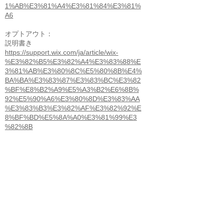
1%AB%E3%81%A4%E3%81%84%E3%81%
A6
オプトアウト：
説明書き
https://support.wix.com/ja/article/wix-
%E3%82%B5%E3%82%A4%E3%83%88%E
3%81%AB%E3%80%8C%E5%80%8B%E4%
BA%BA%E3%83%87%E3%83%BC%E3%82
%BF%E8%B2%A9%E5%A3%B2%E6%8B%
92%E5%90%A6%E3%80%8D%E3%83%AA
%E3%83%B3%E3%82%AF%E3%82%92%E
8%BF%BD%E5%8A%A0%E3%81%99%E3
%82%8B