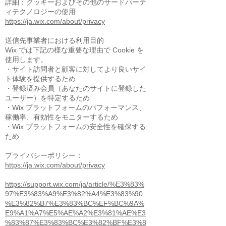
詳細：クッキーおよびその他のサードパーテ
ィテクノロジーの使用
https://ja.wix.com/about/privacy
送信先事業者における利用目的
Wix では下記の様な重要な理由で Cookie を
使用します。
・サイト訪問者と顧客に対してより良いサイ
ト体験を提供するため
・登録済み会員（あなたのサイトに登録した
ユーザー）を特定するため
・Wix プラットフォームのパフォーマンス、
稼働率、有効性をモニターするため
・Wix プラットフォームの安全性を確保する
ため
プライバシーポリシー：
https://ja.wix.com/about/privacy
https://support.wix.com/ja/article/%E3%83%
97%E3%83%A9%E3%82%A4%E3%83%90
%E3%82%B7%E3%83%BC%EF%BC%9A%
E9%A1%A7%E5%AE%A2%E3%81%AE%E3
%83%87%E3%83%BC%E3%82%BF%E3%8