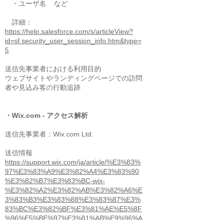
・ユーザ名 など
詳細：
https://help.salesforce.com/s/articleView?
id=sf.security_user_session_info.htm&type=
5
送信先事業者における利用目的
ウェブサイトやランディングページでの訪問
者や見込み客の行動追跡
・Wix.com - アクセス解析
送信先事業者：Wix.com Ltd.
送信情報
https://support.wix.com/ja/article/%E3%83%
97%E3%83%A9%E3%82%A4%E3%83%90
%E3%82%B7%E3%83%BC-wix-
%E3%82%A2%E3%82%AB%E3%82%A6%E
3%83%B3%E3%83%88%E3%83%87%E3%
83%BC%E3%82%BF%E3%81%AE%E5%8F
%96%E5%BE%97%E3%81%AB%E9%96%A