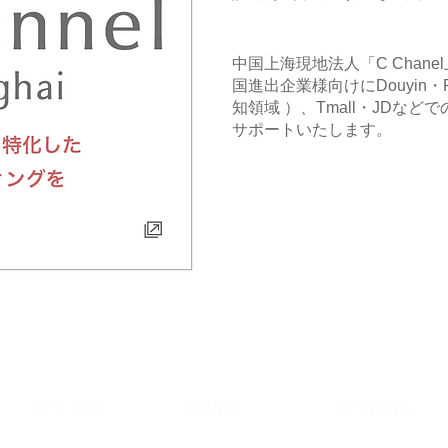
中国上海現地法人「C Chane
国進出企業様向けにDouyin・
知領域 ）、Tmall・JDなど
サポートいたします。
​サービス
IR情報
採用情報