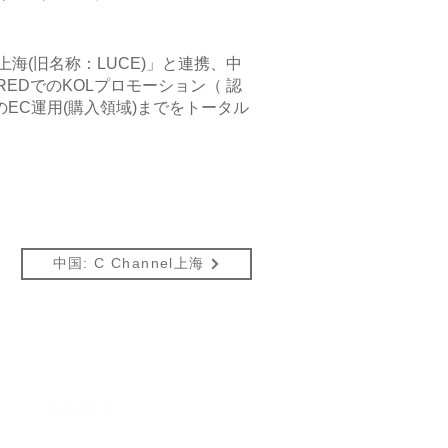
l上海(旧名称：LUCE)」と連携、中
REDでのKOLプロモーション（ 認
でのEC運用(購入領域)までをトータル
中国: C Channel上海
​ニュース