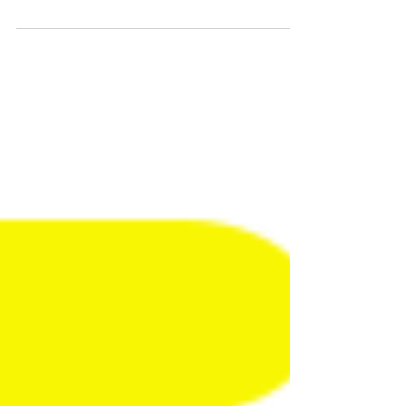
ービスLemon Urerun（レモンウレルン）をリリース致しま
した。先行導入企業様としてメンズスキンケアNo1ブラン
ド※1”BULK...