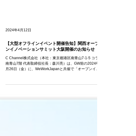
2024年4月12日
【大型オフラインイベント開催告知】関西オープ
ンイノベーションサミット大阪開催のお知らせ
C Channel株式会社（本社：東京都港区南青山7-1-5 コラム
南青山7階 代表取締役社長：森川亮）は、GW前の2024年4
⽉26日（金）に、WeWorkJapanと共催で「オープンイノ
ベーション」をテーマに掲げた、関西で初となる大型イベ
ントを共同で開催致します。当日は...