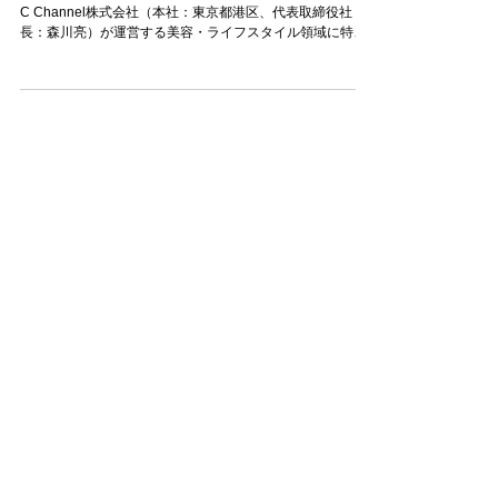
リ！ブランド必見の新サービス
~LemonSquareが新プロモーションメニューを提供開始〜
C Channel株式会社（本社：東京都港区、代表取締役社
長：森川亮）が運営する美容・ライフスタイル領域に特化
したインフルエンサープラットフォーム
「LemonSquare（レモンスクエア）」は、TikTokとイ...