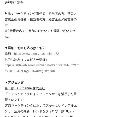
参加費：無料
対象：マーケティング責任者・担当者の方、営業／
営業企画責任者・担当者の方、経営企画／経営層の
方
※1社複数名でご参加いただいても問題ございませ
ん。
▼詳細・お申し込みはこちら
詳細　
https://www.ownly.jp/seminar/22
お申し込み（ウェビナー登録）
https://us06web.zoom.us/webinar/register/WN_22Cx
sV10T1GUZFbyyJ3iiw#/registration
▼アジェンダ
第一部：C Channel株式会社
「ミドル〜マイクロインフルエンサーを活用した最
新トレンド」
SNSマーケティングにおいて欠かせないインフルエ
ンサー活用の最新トレンドをフォロワー数10万〜