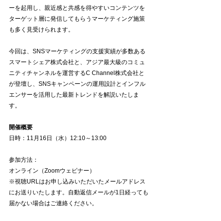
ーを起用し、親近感と共感を得やすいコンテンツを
ターゲット層に発信してもらうマーケティング施策
も多く見受けられます。
今回は、SNSマーケティングの支援実績が多数ある
スマートシェア株式会社と、アジア最大級のコミュ
ニティチャンネルを運営するC Channel株式会社と
が登壇し、SNSキャンペーンの運用設計とインフル
エンサーを活用した最新トレンドを解説いたしま
す。
開催概要
日時：11月16日（水）12:10～13:00
参加方法：
オンライン（Zoomウェビナー）
※視聴URLはお申し込みいただいたメールアドレス
にお送りいたします。自動返信メールが1日経っても
届かない場合はご連絡ください。