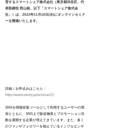
営するスマートシェア株式会社（東京都渋谷区、代
表取締役 西山統、以下「スマートシェア株式会
社」）は、2022年11月16日(水)にオンラインセミナ
ーを開催いたします。
詳細／お申込みはこちら：
https://www.ownly.jp/seminar/22
SNSを情報収集ツールとして利用するユーザーの増
加とともに、SNS上で販促施策とプロモーション活
動を展開する企業が増えてきています。また、多く
のファンやフォロワーを抱えているインフルエンサ