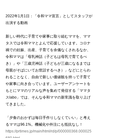
2022年1月1日：「令和ママ宣言」としてスタッフが
出演する動画
新しい時代に子育てや家事に取り組むママを、ママ
タスでは令和ママとよんで応援しています。コロナ
禍での妊娠、出産、子育てを余儀なくされるなか、
令和ママは「母乳神話（子どもは母乳で育てるべ
き）」や「三歳児神話（子どもが三歳になるまでは
母親がそばにいてお世話するべき）」などにとらわ
れることなく、自由で新しい価値観を持って子育て
や家事に向き合っています。ユーザーアンケートを
もとにママのリアルな声を集めて発信する「ママタ
スlabo」では、そんな令和ママの新常識を取り上げ
てきました。
「夕食のおかずは毎日手作りしなくていい」と考え
るママは96.1%。機械化や外注にも抵抗なし！
https://prtimes.jp/main/html/rd/p/000000368.000025