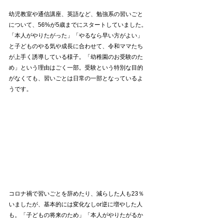
幼児教室や通信講座、英語など、勉強系の習いごと
について、56%が5歳までにスタートしていました。
「本人がやりたがった」「やるなら早い方がよい」
と子どものやる気や成長に合わせて、令和ママたち
が上手く誘導している様子。「幼稚園のお受験のた
め」という理由はごく一部。受験という特別な目的
がなくても、習いごとは日常の一部となっているよ
うです。
コロナ禍で習いごとを辞めたり、減らした人も23％
いましたが、基本的には変化なしor逆に増やした人
も。「子どもの将来のため」「本人がやりたがるか