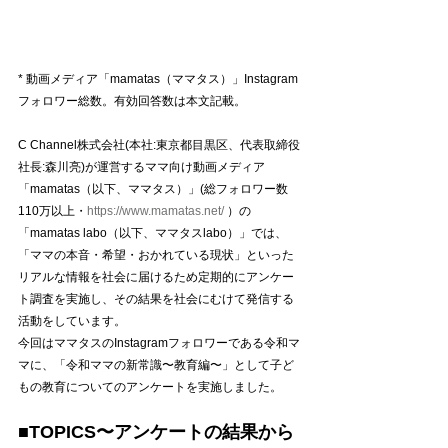
* 動画メディア「mamatas（ママタス）」Instagram
フォロワー総数。有効回答数は本文記載。
C Channel株式会社(本社:東京都目黒区、代表取締役
社長:森川亮)が運営するママ向け動画メディア
「mamatas（以下、ママタス）」(総フォロワー数
110万以上・
https://www.mamatas.net/
 ）の
「mamatas labo（以下、ママタスlabo）」では、
「ママの本音・希望・おかれている現状」といった
リアルな情報を社会に届けるため定期的にアンケー
ト調査を実施し、その結果を社会にむけて発信する
活動をしています。
今回はママタスのInstagramフォロワーである令和マ
マに、「令和ママの新常識〜教育編〜」として子ど
もの教育についてのアンケートを実施しました。
■TOPICS〜アンケートの結果から