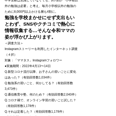
中学受験は意識していなくても、約7割が「小学校以
外の勉強は必要」と考え、毎月小学校以外の勉強の
ために8,000円以上かける層も4割に。
勉強を学校まかせにせず支出もい
とわず、SNSやクチコミで熱心に
情報収集する…そんな令和ママの
姿
が浮かび上がります。
＜調査方法＞
Instagramストーリーを利用したインターネット調査
（４択）
対象：「ママタス」Instagramフォロワー
●実施期間：2022年4月13〜14日
Q.新型コロナ流行以降、お子さんの習いごとに変化
はあった？（有効回答数1,034件）
Q.勉強系の習いごと、何かしてる？（有効回答数
3,473件）
Q.通信教育や塾、何のため？（有効回答数2,040件）
Q.コロナ禍で、オンライン学習の習いごと試した？
（有効回答数1,178件）
Q.それは定着した？（有効回答数1,178件）