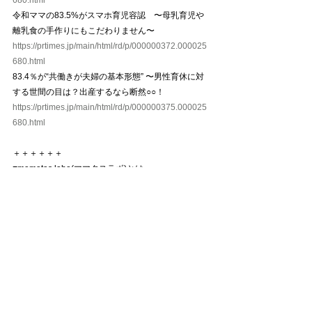
680.html
令和ママの83.5%がスマホ育児容認　〜母乳育児や
離乳食の手作りにもこだわりません〜
https://prtimes.jp/main/html/rd/p/000000372.000025
680.html
83.4％が“共働きが夫婦の基本形態” 〜男性育休に対
する世間の目は？出産するなら断然○○！
https://prtimes.jp/main/html/rd/p/000000375.000025
680.html
＋＋＋＋＋＋
■mamatas labo(ママタスラボ)とは
「mamatas labo(ママタス ラボ)」は、［ママをもっ
と自由に」をスローガンに自分らしく生きるママを
応援するSNSメディア「mamatas(ママタス）」が行
う社会貢献活動。ママパパたちの本音、社会に届か
ない声や思いを伝えることを目的とし、Instagramの
機能を用いて世情の変化に応じたアンケートを随時
実施しています。活動を通して子育てを頑張るママ
パパ、子どもたちにとって今日より明日が、今より
ちょっと先の未来が自由で楽しい毎日になることを