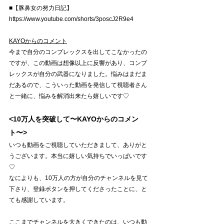
■【豚鼻女の努力日記】
https://www.youtube.com/shorts/3poscJ2R9e4
KAYOからのコメント
今まで自分のコンプレックスを出してこなかったの
ですが、この動画は想像以上に反響があり、コンプ
レックスが自分の武器になりました。悩みはまだま
だあるので、こういった動画を発信して視聴者さん
と一緒に、悩みを解消出来たら嬉しいです♡
<10万人を突破して〜KAYOからのコメン
ト〜>
いつも動画をご視聴していただきまして、ありがと
うございます。本当に嬉しい気持ちでいっぱいです
♡
なによりも、10万人の方が自分のチャンネルを見て
下さり、登録ボタンを押してくださったことに、と
ても感謝しています。
ここまでチャンネルを大きくできたのは、いつも動