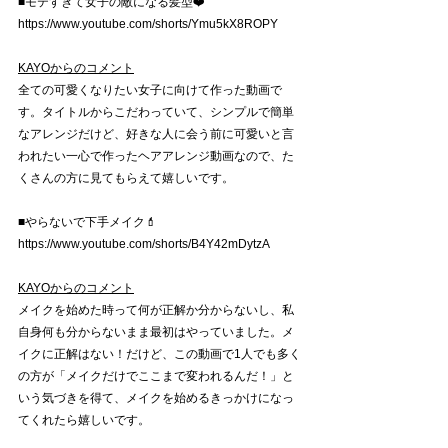
■モテすぎて女子の敵になる髪型❤️
https://www.youtube.com/shorts/Ymu5kX8ROPY
KAYOからのコメント
全ての可愛くなりたい女子に向けて作った動画で
す。タイトルからこだわっていて、シンプルで簡単
なアレンジだけど、好きな人に会う前に可愛いと言
われたい一心で作ったヘアアレンジ動画なので、た
くさんの方に見てもらえて嬉しいです。
■やらないで下手メイク💄
https://www.youtube.com/shorts/B4Y42mDytzA
KAYOからのコメント
メイクを始めた時って何が正解か分からないし、私
自身何も分からないまま最初はやっていました。メ
イクに正解はない！だけど、この動画で1人でも多く
の方が「メイクだけでここまで変われるんだ！」と
いう気づきを得て、メイクを始めるきっかけになっ
てくれたら嬉しいです。