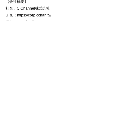
【会社概要】
社名：C Channel株式会社
URL：https://corp.cchan.tv/
設立：2015年4月
代表者：代表取締役社長 森川亮
このページに掲載されているプレスリリースその他
の情報は発表日現在の情報であり、時間の経過また
は様々な後発事象によって変更される可能性があり
ますので、あらかじめご了承ください。
インフルエンサー
PRESS RELEASE
C CHANNEL
インフルエンサー
すべて表示
最新記事