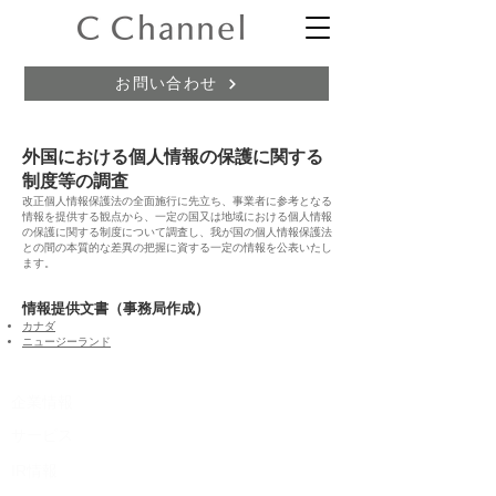
お問い合わせ
外国における個人情報の保護に関する
制度等の調査
改正個人情報保護法の全面施行に先立ち、事業者に参考となる
情報を提供する観点から、一定の国又は地域における個人情報
の保
護に関する制度について
調査し、我が国の個人情報保護法
との間の本質的な差異の把握に資する一定の情報を公表いたし
ます。
情報提供文書（事務局作成）
カナダ
​ニュージーランド​
​企業情報
​サービス
IR情報