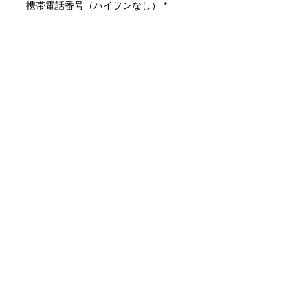
携帯電話番号（ハイフンなし）
*
会社名
*
所属部署
*
勉強会／懇親会の参加について教えて
ください。
*
勉強会と懇親会ともに参加す
る
勉強会のみ参加
懇親会のみ参加
プライバシーポリシーへの同意
同意する
本セミナーへのお申込みにあたって、