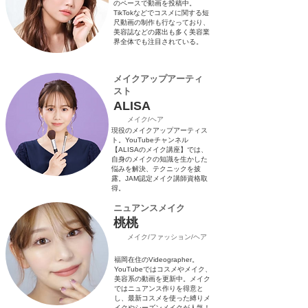
のペースで動画を投稿中。
TikTokなどでコスメに関する短
尺動画の制作も行なっており、
美容誌などの露出も多く美容業
界全体でも注目されている。
メイクアップアーティ
スト
ALISA
​メイク/ヘア
現役のメイクアップアーティス
ト。YouTubeチャンネル
【ALISAのメイク講座】では、
自身のメイクの知識を生かした
悩みを解決、テクニックを披
露。JAM認定メイク講師資格取
得。
​ニュアンスメイク
桃桃
​メイク/ファッション/ヘア
福岡在住のVideographer。
YouTubeではコスメやメイク、
美容系の動画を更新中。メイク
ではニュアンス作りを得意と
し、最新コスメを使った縛りメ
イクやシーズンメイクが人気！