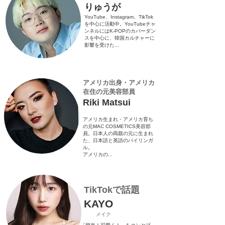
りゅうが
YouTube、Instagram、TikTok
を中心に活動中。YouTubeチャ
ンネルにはK-POPのカバーダン
スを中心に、韓国カルチャーに
影響を受けた...
​アメリカ出身・アメリカ
在住の元美容部員
​Riki Matsui
アメリカ生まれ・アメリカ育ち
の元MAC COSMETICS美容部
員。日本人の両親の元に生まれ
た、日本語と英語のバイリンガ
ル。
アメリカの...
TikTokで話題
KAYO
メイク