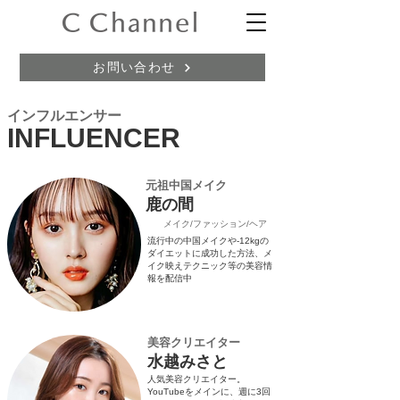
お問い合わせ
インフルエンサー
INFLUENCER
​元祖中国メイク
​鹿の間
​メイク/ファッション/ヘア
​流行中の中国メイクや-12kgの
ダイエットに成功した方法、メ
イク映えテクニック等の美容情
報を配信中
美容クリエイター
水越みさと
人気美容クリエイター。
YouTubeをメインに、週に3回