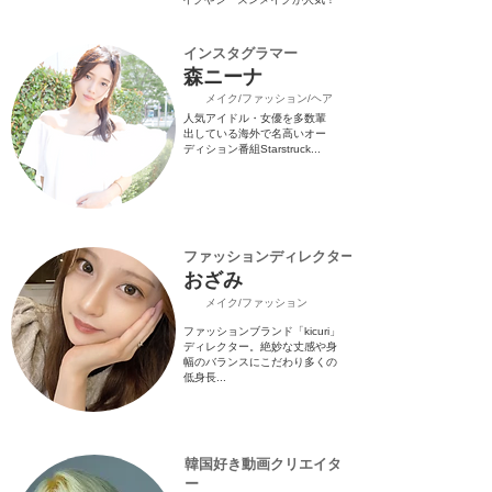
​インスタグラマー
森ニーナ
​メイク/ファッション/ヘア
人気アイドル・女優を多数輩
出している海外で名高いオー
ディション番組Starstruck...
​ファッションディレクター
おざみ
​メイク/ファッション
ファッションブランド「kicuri」
ディレクター。絶妙な丈感や身
幅のバランスにこだわり多くの
低身長...
韓国好き動画クリエイタ
ー