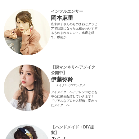
​インフルエンサー
岡本麻里
広末涼子さんのものまねとグラビ
アで話題になった元祖かわいすぎ
るものまねタレント​。出産を経
て、以前か...
​【脱マンネリヘアメイク
公開中】
伊藤弥鈴
​メイク/ヘア/エンタメ
アイメイク、ヘアアレンジなどを
中心に動画配信していきます！
「リアルなプロセス配信」変わっ
たメイク、へ...
​【ハンドメイド・DIY提
案】