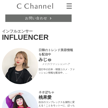
お問い合わせ
インフルエンサー
INFLUENCER
​日韓のトレンド美容情報
を配信中
みじゅ
メイク/ファッション/ヘア
流行中の日本・韓国コスメ・ファ
ッション情報を配信中。...
​ネオぽちゃ
桃果愛
自分のコンプレックスを個性に変
える！ことをモットーに、ぽっち