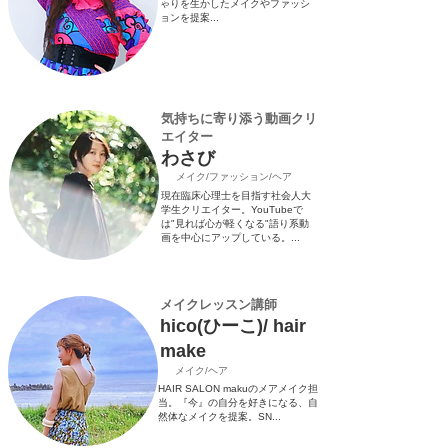
ゃりを生かしたメイクやファッシ
ョンを提案...
気持ちに寄り添う動画クリ
エイター
​わさび
​メイク/ファッション/ヘア
現在臨床心理士を目指す社会人大
学生クリエイター。YouTubeで
は"見れば心が軽くなる"語り系動
画を中心にアップしている。...
​メイクレッスン講師
hico(ひーこ)/ hair
make
​メイク/ヘア
HAIR SALON makuのメアメイク担
当。『今』の自分を好きになる、自
然体なメイクを提案。SN...