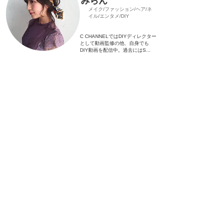
みらん
​メイク/ファッション/ヘア/ネ
イル/エンタメ/DIY
C CHANNELではDIYディレクター
として動画監修の他、自身でも
DIY動画を配信中。過去にはS...